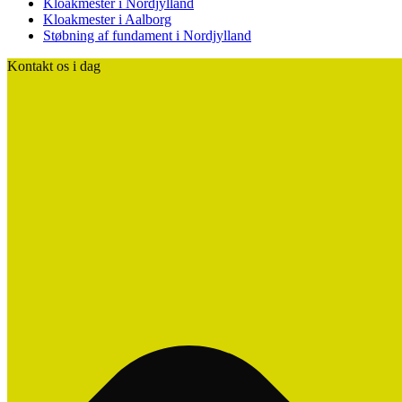
Kloakmester i Nordjylland
Kloakmester i Aalborg
Støbning af fundament i Nordjylland
Kontakt os i dag