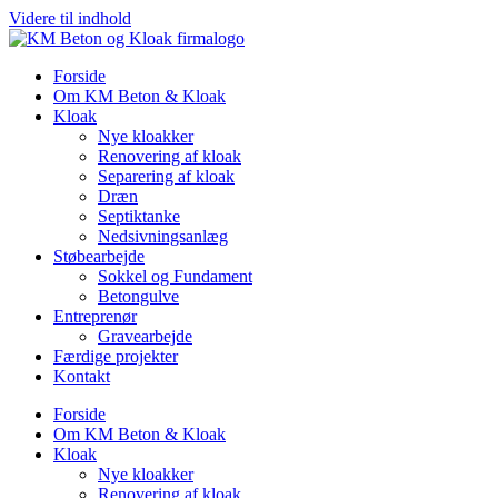
Videre til indhold
Forside
Om KM Beton & Kloak
Kloak
Nye kloakker
Renovering af kloak
Separering af kloak
Dræn
Septiktanke
Nedsivningsanlæg
Støbearbejde
Sokkel og Fundament
Betongulve
Entreprenør
Gravearbejde
Færdige projekter
Kontakt
Forside
Om KM Beton & Kloak
Kloak
Nye kloakker
Renovering af kloak