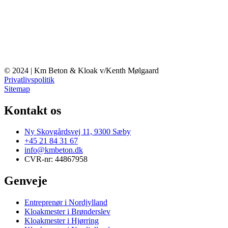
© 2024 | Km Beton & Kloak v/Kenth Mølgaard
Privatlivspolitik
Sitemap
Kontakt os
Ny Skovgårdsvej 11, 9300 Sæby
+45 21 84 31 67
info@kmbeton.dk
CVR-nr: 44867958
Genveje
Entreprenør i Nordjylland
Kloakmester i Brønderslev
Kloakmester i Hjørring