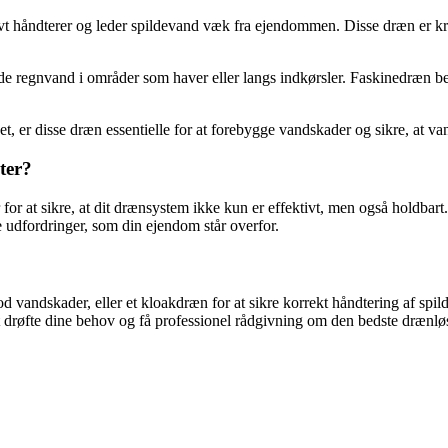
vt håndterer og leder spildevand væk fra ejendommen. Disse dræn er krit
e regnvand i områder som haver eller langs indkørsler. Faskinedræn bestå
get, er disse dræn essentielle for at forebygge vandskader og sikre, at 
ter?
for at sikre, at dit drænsystem ikke kun er effektivt, men også holdbart
 udfordringer, som din ejendom står overfor.
d vandskader, eller et kloakdræn for at sikre korrekt håndtering af sp
at drøfte dine behov og få professionel rådgivning om den bedste drænl