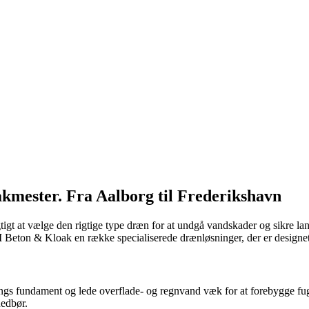
akmester. Fra Aalborg til Frederikshavn
igtigt at vælge den rigtige type dræn for at undgå vandskader og sikre 
 Beton & Kloak en række specialiserede drænløsninger, der er designet 
ings fundament og lede overflade- og regnvand væk for at forebygge fug
nedbør.