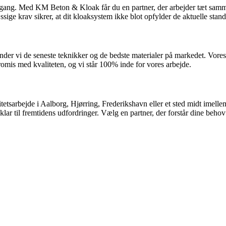
tilgang. Med KM Beton & Kloak får du en partner, der arbejder tæt sammen
sige krav sikrer, at dit kloaksystem ikke blot opfylder de aktuelle stan
ender vi de seneste teknikker og de bedste materialer på markedet. Vores 
is med kvaliteten, og vi står 100% inde for vores arbejde.
itetsarbejde i Aalborg, Hjørring, Frederikshavn eller et sted midt imel
 klar til fremtidens udfordringer. Vælg en partner, der forstår dine behov