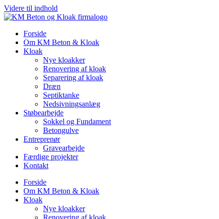
Videre til indhold
Forside
Om KM Beton & Kloak
Kloak
Nye kloakker
Renovering af kloak
Separering af kloak
Dræn
Septiktanke
Nedsivningsanlæg
Støbearbejde
Sokkel og Fundament
Betongulve
Entreprenør
Gravearbejde
Færdige projekter
Kontakt
Forside
Om KM Beton & Kloak
Kloak
Nye kloakker
Renovering af kloak