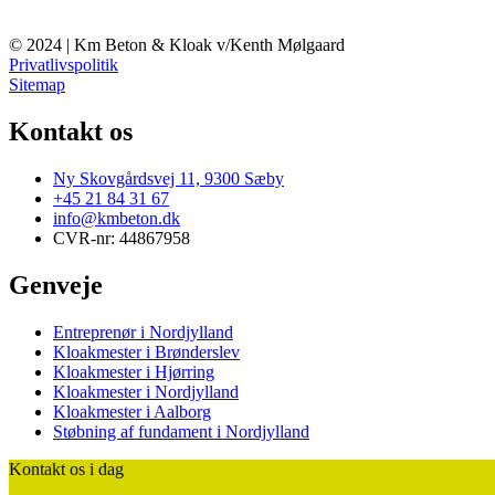
© 2024 | Km Beton & Kloak v/Kenth Mølgaard
Privatlivspolitik
Sitemap
Kontakt os
Ny Skovgårdsvej 11, 9300 Sæby
+45 21 84 31 67
info@kmbeton.dk
CVR-nr: 44867958
Genveje
Entreprenør i Nordjylland
Kloakmester i Brønderslev
Kloakmester i Hjørring
Kloakmester i Nordjylland
Kloakmester i Aalborg
Støbning af fundament i Nordjylland
Kontakt os i dag