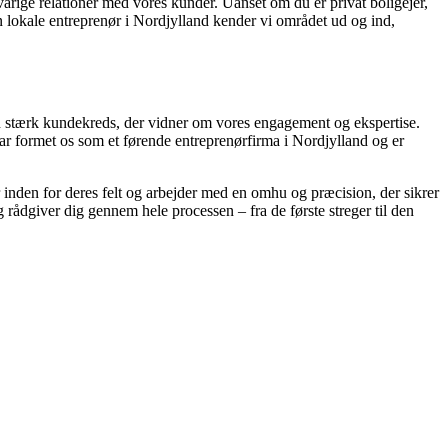
varige relationer med vores kunder. Uanset om du er privat boligejer,
n lokale entreprenør i Nordjylland kender vi området ud og ind,
n stærk kundekreds, der vidner om vores engagement og ekspertise.
 har formet os som et førende entreprenørfirma i Nordjylland og er
ter inden for deres felt og arbejder med en omhu og præcision, der sikrer
g rådgiver dig gennem hele processen – fra de første streger til den